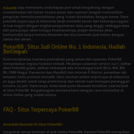
siap membantu anda kapan pun untuk bergabung dengan
Poker88
mendaftarkan diri kalian secara aman dan nyaman dengan memastikan
pengisian formulir pendaftaran yang sudah disediakan dengan benar. Situs
poker88 terpercaya di Indonesia telah memiliki server dari beberapa negara
di luar negeri dengan tingkat pengamanan data yang tinggi, sehingga data
dari para player akan terjaga keamanannya, player tentunya akan
bertransaksi tanpa merasa khawatir dan bisa bermain judi online dengan
santai dan aman.
Poker88 : Situs Judi Online No. 1 Indonesia, Hadiah
Berlimpah
Demi terciptanya suasana permainan yang aman dan nyaman, Poker88
menyediakan segala fasilitas terbaik. Misalnya customer service 24/7, daftar
akun Poker88 gratis, pilihan terbanyak ada di berbagai bank (BCA, BNI, BRI,
BII, CIMB Niaga, Danamon dan Mandiri) dan setoran E-Wallet, penarikan tak
terbatas serta promosi menarik. Situs taruhan online terpercaya di Indonesia
ini juga dilatih untuk tetap profesional dan ramah saat melayani pelanggan
selama 24 jam. Karenanya, Anda tidak perlu khawatir kesulitan saat berjudi
di situs Poker88. Bergabunglah bersama kami dengan cara mendaftar di
menu daftar yang sudah tertera.
FAQ - Situs Terpercaya Poker88
Amankah Bermain Di Situs Poker88?
Sangatlah aman bermain di judi online Poker88, Karena Poker88 merupakan