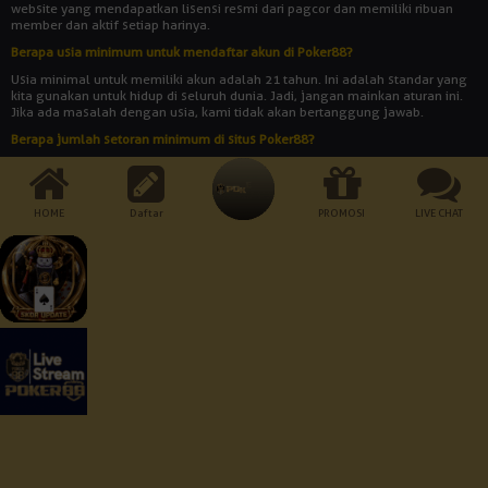
website yang mendapatkan lisensi resmi dari pagcor dan memiliki ribuan
member dan aktif setiap harinya.
Berapa usia minimum untuk mendaftar akun di Poker88?
Usia minimal untuk memiliki akun adalah 21 tahun. Ini adalah standar yang
kita gunakan untuk hidup di seluruh dunia. Jadi, jangan mainkan aturan ini.
Jika ada masalah dengan usia, kami tidak akan bertanggung jawab.
Berapa jumlah setoran minimum di situs Poker88?
Jumlah setoran minimum adalah Rp 10.000. Bukankah itu rendah? Dengan
uang yang begitu banyak, Anda bisa memainkan semua jenis permainan
yang disediakan oleh agen judi online POKER88.
HOME
Daftar
PROMOSI
LIVE CHAT
Cara Pembayaran:
Dukungan Perangkat :
Keamanan Terjamin :
© 2026 Poker88. All Rights Reserved | 18+