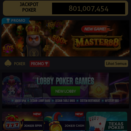
JACKPOT
© 2026 onlinepk88.net. All Rights Reserved | 18+
801,007,454
POKER
Lihat Semua
PROMO
POKER