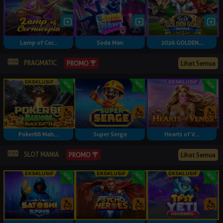
Lamp of Cor...
Soda Man
2026 GOLDEN...
PRAGMATIC
Lihat Semua
PROMO
Poker88 Mah...
Super Serge
Hearts of V...
SLOT MANIA
Lihat Semua
PROMO