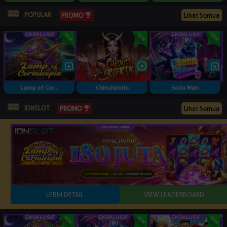
POPULAR
Lihat Semua
PROMO
Lamp of Cor...
Chinchirorin
Soda Man
IDNSLOT
Lihat Semua
PROMO