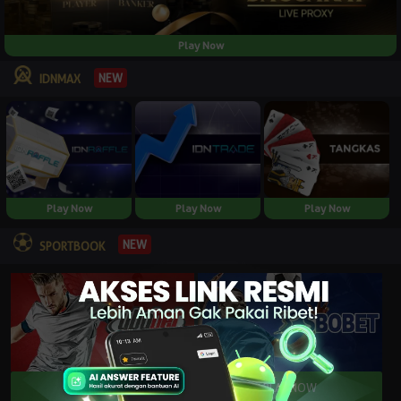
Play Now
NEW
IDNMAX
Play Now
Play Now
Play Now
NEW
SPORTBOOK