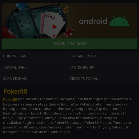
HUBUNGI KAMI
LINK ALTERNATIF
JADWAL BANK
SPONSORSHIP
CARA BERMAIN
VIDEO TUTORIAL
Poker88
adalah situs taruhan online yang saat ini menjadi pilihan nomor 1
Poker88
bagi para kalangan player judi di Indonesia. Poker88 telah menghadirkan
berbagai permainan taruhan online yang sangat lengkap dan memiliki
kualitas terbaik seperti slot online, poker, casino, tembak ikan dan masih
banyak lagi permainan lainnya. Anda bisa memainkannya dengan
melakukan login melalui link Poker88 ataupun Poker88 Mobile. Tentu saja
game Poker88 yang kami sediakan telah memiliki lisensi yang sah untuk
beroperasi di Indonesia maupun di Asia.