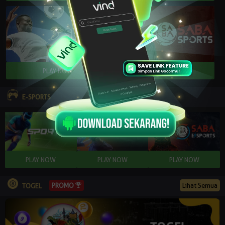
E-SPORTS
Lihat Semua
PROMO
TOGEL