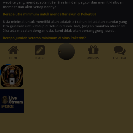
website yang mendapatkan lisensi resmi dari pagcor dan memiliki ribuan
member dan aktif setiap harinya.
Berapa usia minimum untuk mendaftar akun di Poker88?
Usia minimal untuk memiliki akun adalah 21 tahun. Ini adalah standar yang
kita gunakan untuk hidup di seluruh dunia. Jadi, jangan mainkan aturan ini.
Jika ada masalah dengan usia, kami tidak akan bertanggung jawab.
Berapa jumlah setoran minimum di situs Poker88?
Jumlah setoran minimum adalah Rp 10.000. Bukankah itu rendah? Dengan
uang yang begitu banyak, Anda bisa memainkan semua jenis permainan
yang disediakan oleh agen judi online POKER88.
HOME
Daftar
PROMOSI
LIVE CHAT
Cara Pembayaran:
Dukungan Perangkat :
Keamanan Terjamin :
© 2026 Poker88. All Rights Reserved | 18+