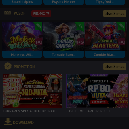
Satoshi Spins
Psycho Heroes
Tipsy Yeti ...
PGSOFT
Lihat Semua
PROMO
Monkeys Wil...
Tornado Ram...
Zombie Blas...
Lihat Semua
PROMOTION
TURNAMEN SPECIAL KEMERDEKAAN
CASH DROP GAME EKSKLUSIF
DOWNLOAD