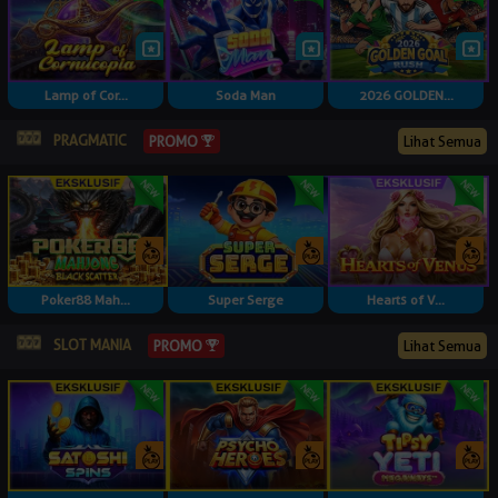
Lamp of Cor...
Soda Man
2026 GOLDEN...
PRAGMATIC
Lihat Semua
PROMO
Poker88 Mah...
Super Serge
Hearts of V...
SLOT MANIA
Lihat Semua
PROMO