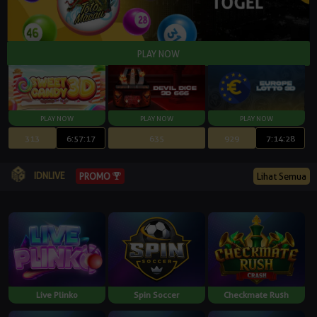
313
6:57:16
635
929
7:14:27
IDNLIVE
Lihat Semua
PROMO
Live Plinko
Spin Soccer
Checkmate Rush