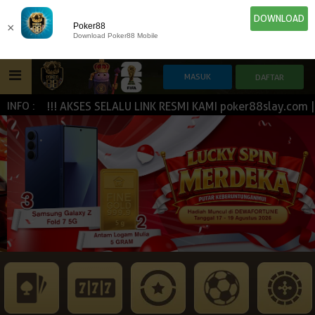
DOWNLOAD
×
Poker88
Download Poker88 Mobile
H !!! AKSES SELALU LINK RESMI KAMI poker88slay.com | pk8
INFO :
HOME
IDN E-LOTTERY
POKER
SLOT GAME
NEW
NEW
SPORTBOOK
LIVE CASINO
IDNLIVE
NEW
ESPORTS
TOGEL
ARCADE
NEW
NEW
NEW
TEMBAK IKAN
IDNRAFFLE
IDNTRADE