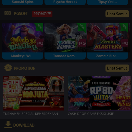
Satoshi Spins
Psycho Heroes
Tipsy Yeti ...
PGSOFT
Lihat Semua
PROMO
Monkeys Wil...
Tornado Ram...
Zombie Blas...
Lihat Semua
PROMOTION
TURNAMEN SPECIAL KEMERDEKAAN
CASH DROP GAME EKSKLUSIF
DOWNLOAD