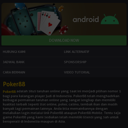
HUBUNGI KAMI
LINK ALTERNATIF
JADWAL BANK
SPONSORSHIP
CARA BERMAIN
VIDEO TUTORIAL
Poker88
adalah situs taruhan online yang saat ini menjadi pilihan nomor 1
Poker88
bagi para kalangan player judi di Indonesia. Poker88 telah menghadirkan
berbagai permainan taruhan online yang sangat lengkap dan memiliki
kualitas terbaik seperti slot online, poker, casino, tembak ikan dan masih
banyak lagi permainan lainnya. Anda bisa memainkannya dengan
melakukan login melalui link Poker88 ataupun Poker88 Mobile. Tentu saja
game Poker88 yang kami sediakan telah memiliki lisensi yang sah untuk
beroperasi di Indonesia maupun di Asia.