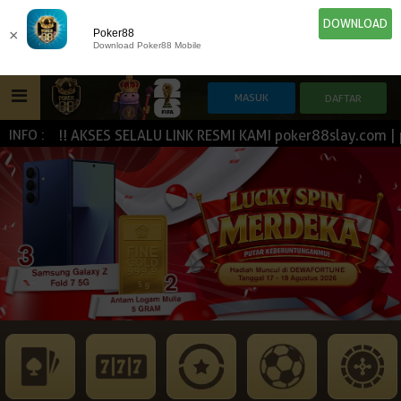
DOWNLOAD
×
Poker88
Download Poker88 Mobile
H !!! AKSES SELALU LINK RESMI KAMI poker88slay.com | pk8
INFO :
HOME
IDN E-LOTTERY
POKER
SLOT GAME
NEW
NEW
SPORTBOOK
LIVE CASINO
IDNLIVE
NEW
ESPORTS
TOGEL
ARCADE
NEW
NEW
NEW
TEMBAK IKAN
IDNRAFFLE
IDNTRADE