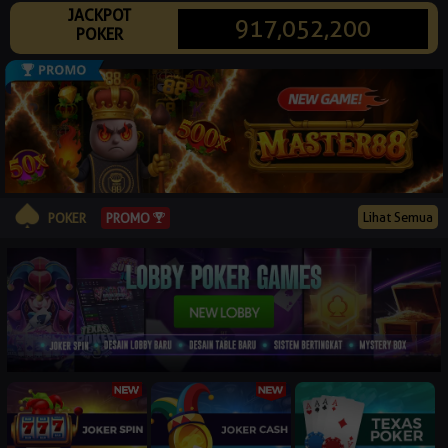
JACKPOT
© 2026 onlinepk88.net. All Rights Reserved | 18+
917,052,200
POKER
Lihat Semua
PROMO
POKER