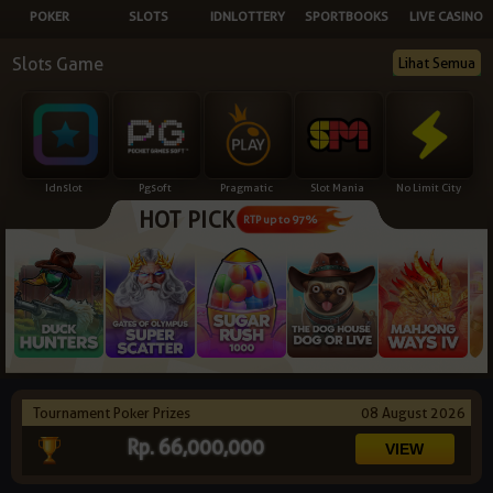
POKER
SLOTS
IDNLOTTERY
SPORTBOOKS
LIVE CASINO
NEW
Slots Game
Lihat Semua
TANGKAS
RTP
DEPOSIT
WITHDRAW
Idnslot
Pgsoft
Pragmatic
Slot Mania
No Limit City
HOT PICK
PROMOSI
RTP up to 97%
DOWNLOAD
REFERRAL
JACKPOT
Tournament Poker Prizes
08 August 2026
VIP MEMBER
Rp. 66,000,000
HUBUNGI KAMI