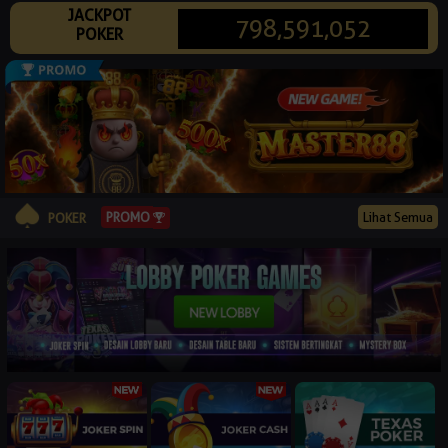
JACKPOT
© 2026 onlinepk88.net. All Rights Reserved | 18+
798,591,052
POKER
PROMO
Lihat Semua
POKER