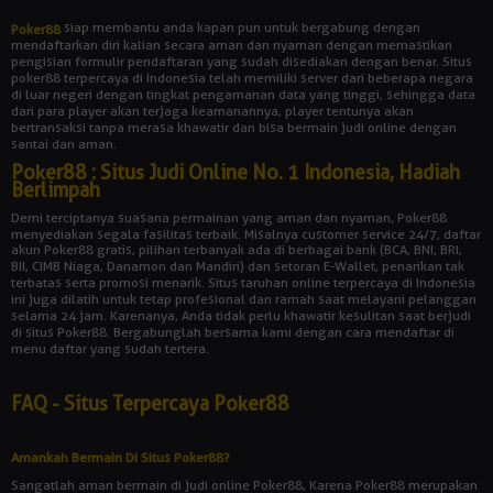
siap membantu anda kapan pun untuk bergabung dengan
Poker88
mendaftarkan diri kalian secara aman dan nyaman dengan memastikan
pengisian formulir pendaftaran yang sudah disediakan dengan benar. Situs
poker88 terpercaya di Indonesia telah memiliki server dari beberapa negara
di luar negeri dengan tingkat pengamanan data yang tinggi, sehingga data
dari para player akan terjaga keamanannya, player tentunya akan
bertransaksi tanpa merasa khawatir dan bisa bermain judi online dengan
santai dan aman.
Poker88 : Situs Judi Online No. 1 Indonesia, Hadiah
Berlimpah
Demi terciptanya suasana permainan yang aman dan nyaman, Poker88
menyediakan segala fasilitas terbaik. Misalnya customer service 24/7, daftar
akun Poker88 gratis, pilihan terbanyak ada di berbagai bank (BCA, BNI, BRI,
BII, CIMB Niaga, Danamon dan Mandiri) dan setoran E-Wallet, penarikan tak
terbatas serta promosi menarik. Situs taruhan online terpercaya di Indonesia
ini juga dilatih untuk tetap profesional dan ramah saat melayani pelanggan
selama 24 jam. Karenanya, Anda tidak perlu khawatir kesulitan saat berjudi
di situs Poker88. Bergabunglah bersama kami dengan cara mendaftar di
menu daftar yang sudah tertera.
FAQ - Situs Terpercaya Poker88
Amankah Bermain Di Situs Poker88?
Sangatlah aman bermain di judi online Poker88, Karena Poker88 merupakan