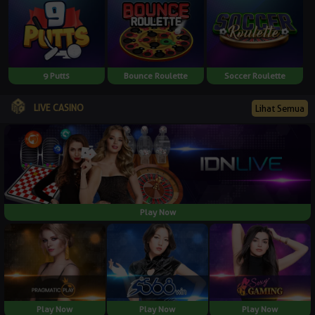
9 Putts
Bounce Roulette
Soccer Roulette
LIVE CASINO
Lihat Semua
Play Now
Play Now
Play Now
Play Now