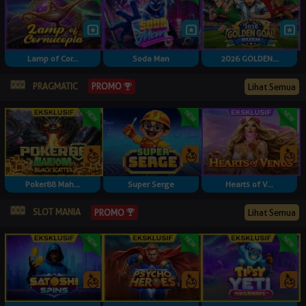
Lamp of Cor...
Soda Man
2026 GOLDEN...
PRAGMATIC
PROMO
Lihat Semua
Poker88 Mah...
Super Serge
Hearts of V...
SLOT MANIA
PROMO
Lihat Semua