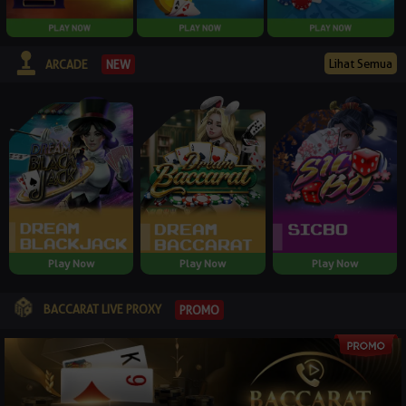
Lihat Semua
NEW
ARCADE
Play Now
Play Now
Play Now
BACCARAT LIVE PROXY
PROMO