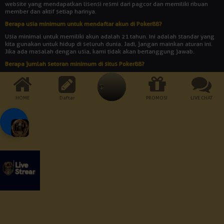
website yang mendapatkan lisensi resmi dari pagcor dan memiliki ribuan
member dan aktif setiap harinya.
Berapa usia minimum untuk mendaftar akun di Poker88?
Usia minimal untuk memiliki akun adalah 21 tahun. Ini adalah standar yang
kita gunakan untuk hidup di seluruh dunia. Jadi, jangan mainkan aturan ini.
Jika ada masalah dengan usia, kami tidak akan bertanggung jawab.
Berapa jumlah setoran minimum di situs Poker88?
Jumlah setoran minimum adalah Rp 10.000. Bukankah itu rendah? Dengan
uang yang begitu banyak, Anda bisa memainkan semua jenis permainan
yang disediakan oleh agen judi online POKER88.
HOME
Daftar
PROMOSI
LIVE CHAT
Cara Pembayaran:
Dukungan Perangkat :
Keamanan Terjamin :
© 2026 Poker88. All Rights Reserved | 18+