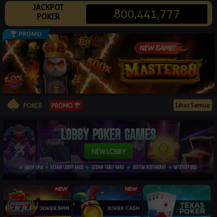
JACKPOT
© 2026 onlinepk88.net. All Rights Reserved | 18+
800,441,777
POKER
Lihat Semua
PROMO
POKER