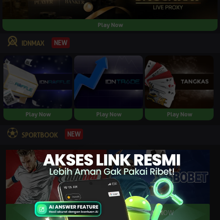
Play Now
NEW
IDNMAX
Play Now
Play Now
Play Now
NEW
SPORTBOOK