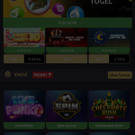
134
6:58:52
334
585
7:19:7
IDNLIVE
Lihat Semua
PROMO
Live Plinko
Spin Soccer
Checkmate Rush