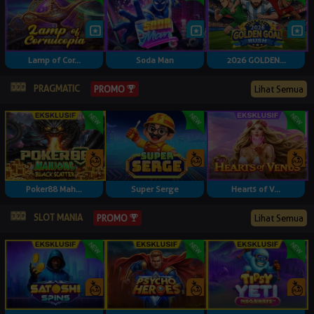
Lamp of Cor...
Soda Man
2026 GOLDEN...
PRAGMATIC
Lihat Semua
PROMO
Poker88 Mah...
Super Serge
Hearts of V...
SLOT MANIA
Lihat Semua
PROMO