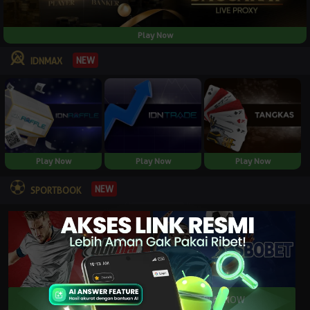
Play Now
NEW
IDNMAX
Play Now
Play Now
Play Now
NEW
SPORTBOOK