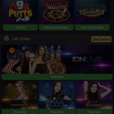
9 Putts
Bounce Roulette
Soccer Roulette
LIVE CASINO
Lihat Semua
Play Now
Play Now
Play Now
Play Now