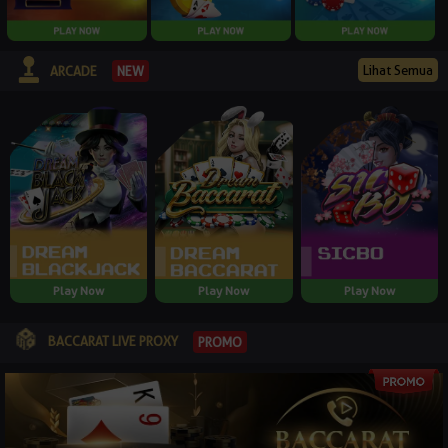
Lihat Semua
NEW
ARCADE
Play Now
Play Now
Play Now
BACCARAT LIVE PROXY
PROMO